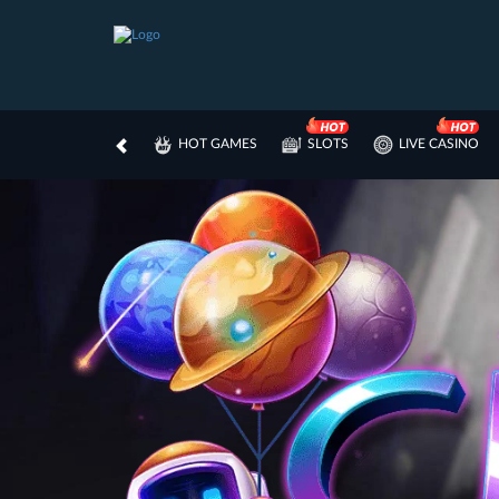
HOT GAMES
SLOTS
LIVE CASINO