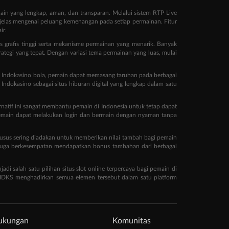
in yang lengkap, aman, dan transparan. Melalui sistem RTP Live
 jelas mengenai peluang kemenangan pada setiap permainan. Fitur
ir.
as grafis tinggi serta mekanisme permainan yang menarik. Banyak
tegi yang tepat. Dengan variasi tema permainan yang luas, mulai
em Indokasino bola, pemain dapat memasang taruhan pada berbagai
Indokasino sebagai situs hiburan digital yang lengkap dalam satu
ternatif ini sangat membantu pemain di Indonesia untuk tetap dapat
, pemain dapat melakukan login dan bermain dengan nyaman tanpa
husus sering diadakan untuk memberikan nilai tambah bagi pemain
i juga berkesempatan mendapatkan bonus tambahan dari berbagai
di salah satu pilihan situs slot online terpercaya bagi pemain di
 IDKS menghadirkan semua elemen tersebut dalam satu platform
ukungan
Komunitas