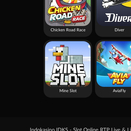
Chicken Road Race
Diver
Mine Slot
AviaFly
Indokasino IDKS - Slot Online RTP Live & Li