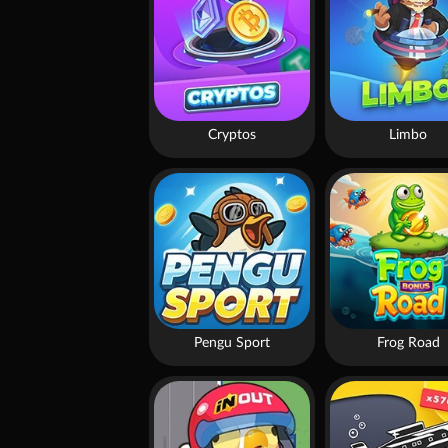
Cryptos
Limbo
Pengu Sport
Frog Road