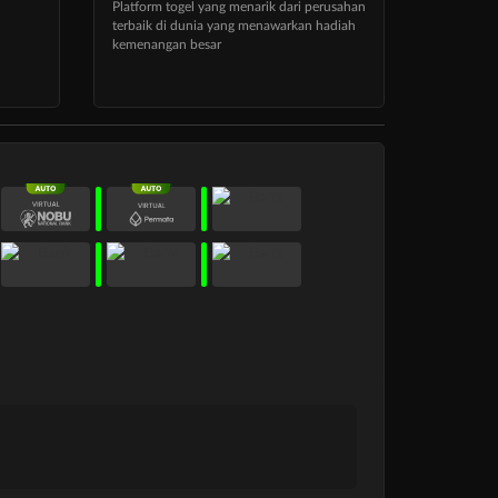
Platform togel yang menarik dari perusahan
terbaik di dunia yang menawarkan hadiah
kemenangan besar