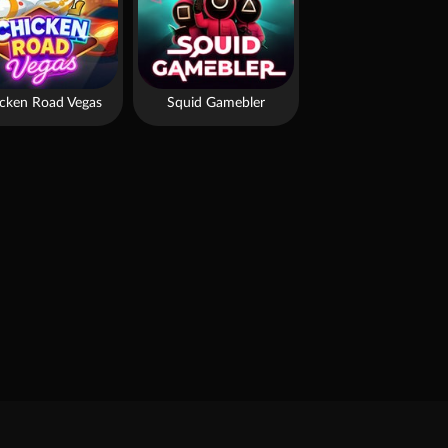
cken Road Vegas
Squid Gamebler