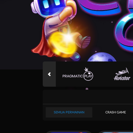
SEMUA PERMAINAN
CRASH GAME