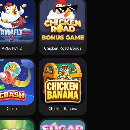
AVIA FLY 2
Chicken Road Bonus
Crash
Chicken Banana