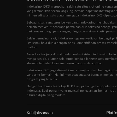
Indokasino IDKS merupakan salah satu situs slot online yang s
yang ditampilkan secara langsung, pemain dapat melihat tingkat
ini menjadi salah satu alasan mengapa Indokasino IDKS dipercaya 
Sebagai situs yang terus berkembang, Indokasino menghadirkan b
pemain menyebut beberapa permainan di Indokasino sebagai game 
dari tema mitologi, petualangan, hingga permainan klasik, pemai
Selain permainan slot, Indokasino juga menyediakan berbagai pi
liga sepak bola dunia dengan odds kompetitif dan proses transak
platform.
Akses ke situs juga dibuat mudah melalui sistem indokasino login 
mengakses situs kapan saja tanpa kendala jaringan atau pembat
khawatir terhadap keamanan akun maupun data pribadi.
Indokasino IDKS juga dikenal karena menghadirkan berbagai prom
yang aktif bermain. Hal ini membuat suasana bermain menjadi 
program yang tersedia.
Dengan kombinasi teknologi RTP Live, pilihan game populer, siste
Indonesia. Bagi pemain yang mencari pengalaman bermain slot
hiburan digital yang modern.
Kebijaksanaan
Platf