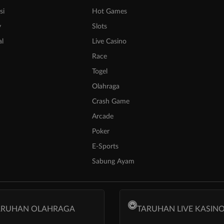
si
Hot Games
y
Slots
al
Live Casino
Race
Togel
Olahraga
Crash Game
Arcade
Poker
E-Sports
Sabung Ayam
ARUHAN OLAHRAGA
TARUHAN LIVE KASIN