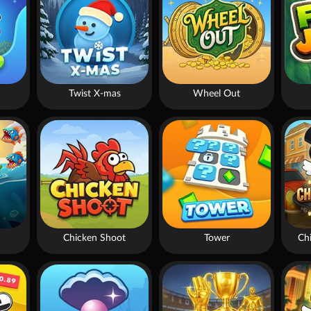
Twist X-mas
Wheel Out
Chicken Shoot
Tower
Ch