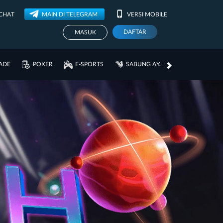
 CHAT
MAIN DI TELEGRAM
VERSI MOBILE
DAFTAR
MASUK
ADE
POKER
E-SPORTS
SABUNG AYAM
PROMOSI