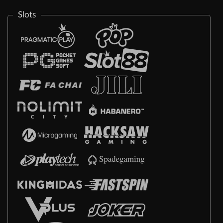
Slots