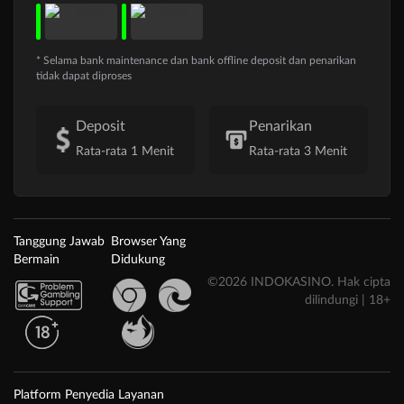
* Selama bank maintenance dan bank offline deposit dan penarikan
tidak dapat diproses
Deposit
Penarikan
Rata-rata 1 Menit
Rata-rata 3 Menit
Tanggung Jawab
Browser Yang
Bermain
Didukung
©2026 INDOKASINO. Hak cipta
dilindungi | 18+
Platform Penyedia Layanan