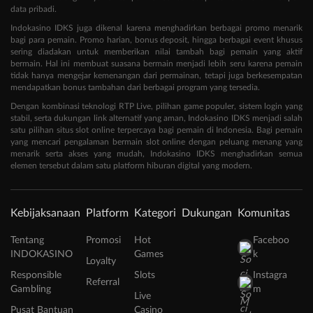
data pribadi.
Indokasino IDKS juga dikenal karena menghadirkan berbagai promo menarik
bagi para pemain. Promo harian, bonus deposit, hingga berbagai event khusus
sering diadakan untuk memberikan nilai tambah bagi pemain yang aktif
bermain. Hal ini membuat suasana bermain menjadi lebih seru karena pemain
tidak hanya mengejar kemenangan dari permainan, tetapi juga berkesempatan
mendapatkan bonus tambahan dari berbagai program yang tersedia.
Dengan kombinasi teknologi RTP Live, pilihan game populer, sistem login yang
stabil, serta dukungan link alternatif yang aman, Indokasino IDKS menjadi salah
satu pilihan situs slot online terpercaya bagi pemain di Indonesia. Bagi pemain
yang mencari pengalaman bermain slot online dengan peluang menang yang
menarik serta akses yang mudah, Indokasino IDKS menghadirkan semua
elemen tersebut dalam satu platform hiburan digital yang modern.
Kebijaksanaan
Platform
Kategori
Dukungan
Komunitas
Tentang
Promosi
Hot
Faceboo
INDOKASINO
Games
k
Loyalty
Responsible
Slots
Instagra
Referral
Gambling
m
Live
Pusat Bantuan
Casino