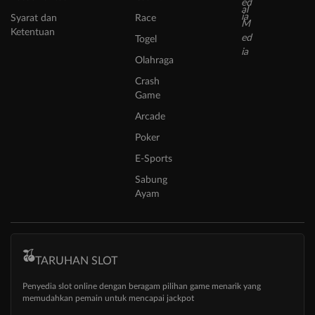
Syarat dan
Race
Ketentuan
Togel
Olahraga
Crash
Game
Arcade
Poker
E-Sports
Sabung
Ayam
TARUHAN SLOT
Penyedia slot online dengan beragam pilihan game menarik yang
memudahkan pemain untuk mencapai jackpot