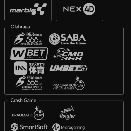
Olahraga
Crash Game