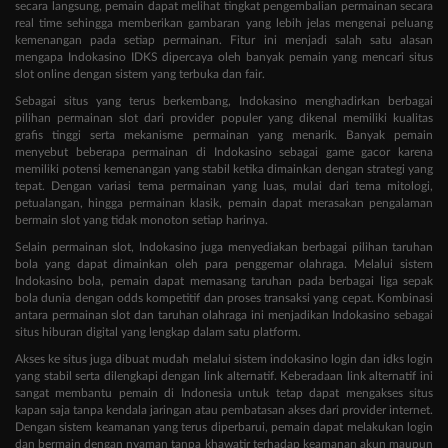
secara langsung, pemain dapat melihat tingkat pengembalian permainan secara
real time sehingga memberikan gambaran yang lebih jelas mengenai peluang
kemenangan pada setiap permainan. Fitur ini menjadi salah satu alasan
mengapa Indokasino IDKS dipercaya oleh banyak pemain yang mencari situs
slot online dengan sistem yang terbuka dan fair.
Sebagai situs yang terus berkembang, Indokasino menghadirkan berbagai
pilihan permainan slot dari provider populer yang dikenal memiliki kualitas
grafis tinggi serta mekanisme permainan yang menarik. Banyak pemain
menyebut beberapa permainan di Indokasino sebagai game gacor karena
memiliki potensi kemenangan yang stabil ketika dimainkan dengan strategi yang
tepat. Dengan variasi tema permainan yang luas, mulai dari tema mitologi,
petualangan, hingga permainan klasik, pemain dapat merasakan pengalaman
bermain slot yang tidak monoton setiap harinya.
Selain permainan slot, Indokasino juga menyediakan berbagai pilihan taruhan
bola yang dapat dimainkan oleh para penggemar olahraga. Melalui sistem
Indokasino bola, pemain dapat memasang taruhan pada berbagai liga sepak
bola dunia dengan odds kompetitif dan proses transaksi yang cepat. Kombinasi
antara permainan slot dan taruhan olahraga ini menjadikan Indokasino sebagai
situs hiburan digital yang lengkap dalam satu platform.
Akses ke situs juga dibuat mudah melalui sistem indokasino login dan idks login
yang stabil serta dilengkapi dengan link alternatif. Keberadaan link alternatif ini
sangat membantu pemain di Indonesia untuk tetap dapat mengakses situs
kapan saja tanpa kendala jaringan atau pembatasan akses dari provider internet.
Dengan sistem keamanan yang terus diperbarui, pemain dapat melakukan login
dan bermain dengan nyaman tanpa khawatir terhadap keamanan akun maupun