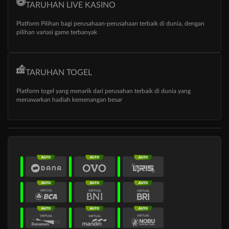
TARUHAN LIVE KASINO
Platform Pilihan bagi perusahaan-perusahaan terbaik di dunia, dengan
pilihan variasi game terbanyak
TARUHAN TOGEL
Platform togel yang menarik dari perusahan terbaik di dunia yang
menawarkan hadiah kemenangan besar