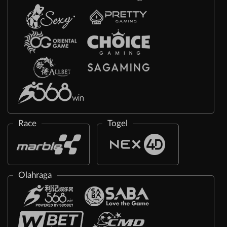
Race
Togel
Olahraga