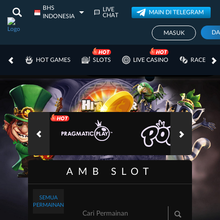
BHS
LIVE
MAIN DI TELEGRAM
CHAT
INDONESIA
DA
MASUK
IDR
UPDATING
HOT GAMES
SLOTS
LIVE CASINO
RACE
AMB SLOT
SEMUA
PERMAINAN