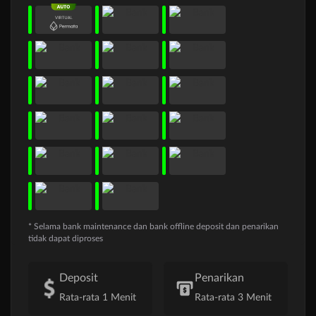
* Selama bank maintenance dan bank offline deposit dan penarikan
tidak dapat diproses
Deposit
Penarikan
Rata-rata 1 Menit
Rata-rata 3 Menit