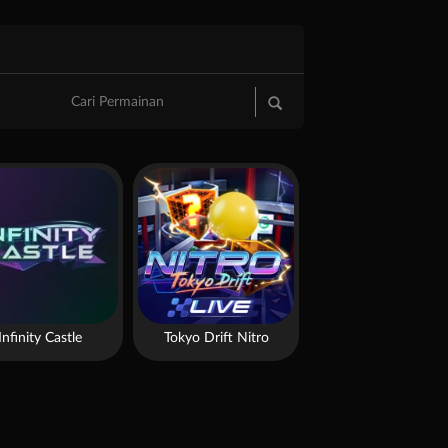
Infinity Castle
Tokyo Drift Nitro