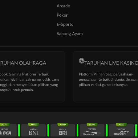
Arcade
Poker
E-Sports
Sabung Ayam
ARUHAN OLAHRAGA
TARUHAN LIVE KASIN
book Gaming Platform Terbaik
Platform Pilihan bagi perusahaan-
rkan lebih banyak game, odds yang
perusahaan terbaik di dunia, dengan
tinggi, dan menyediakan pilihan yang
pilihan variasi game terbanyak
banyak untuk pemain.