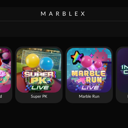
MARBLEX
d
Super PK
Marble Run