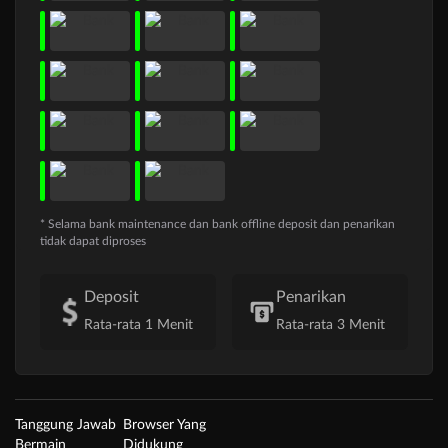
* Selama bank maintenance dan bank offline deposit dan penarikan
tidak dapat diproses
Deposit
Penarikan
Rata-rata 1 Menit
Rata-rata 3 Menit
Tanggung Jawab
Browser Yang
Bermain
Didukung