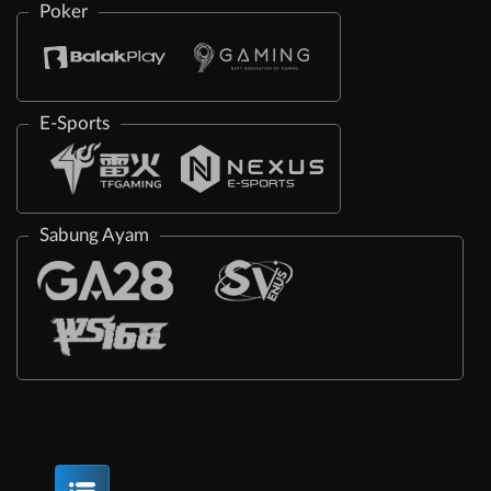
Poker
E-Sports
Sabung Ayam